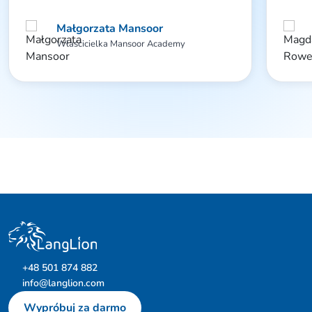
na pyt
bezpie
Małgorzata Mansoor
żadny
Właścicielka Mansoor Academy
+48 501 874 882
info@langlion.com
Wypróbuj za darmo