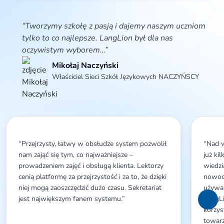
danych, ograniczenia przetwarzania danych, przenoszenia danych, sprzeciwu
wobec przetwarzania danych, wniesienia skargi do organu nadzorczego. W
przypadku udzielenia dobrowolnej zgody marketingowej dane osobowe będą
“Tworzymy szkołę z pasją i dajemy naszym uczniom
przetwarzane także w celu przesyłania informacji promocyjno-marketingowych
tylko to co najlepsze. LangLion był dla nas
na podany adres email. Zgodą można wycofać w każdym czasie poprzez wysłanie
wiadomości na adres info@langlion.com lub poprzez kliknięcie w link rezygnacji
oczywistym wyborem…”
znajdujący się w stopce wiadomości email. Wycofanie zgody nie będzie miało
wpływu na legalność takich działań przed jej wycofaniem. Więcej informacji na
Mikołaj Naczyński
temat przetwarzania danych osobowych znajduje się w
Polityce prywatności
.
Właściciel Sieci Szkół Językowych NACZYŃSCY
“Przejrzysty, łatwy w obsłudze system pozwolił
“Nad 
nam zająć się tym, co najważniejsze –
już ki
prowadzeniem zajęć i obsługą klienta. Lektorzy
wiedzi
cenią platformę za przejrzystość i za to, że dzięki
nowocz
niej mogą zaoszczędzić dużo czasu. Sekretariat
używa
jest największym fanem systemu.”
LangLi
korzys
towarz