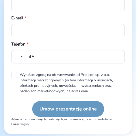
E-mail
*
Telefon
*
+48
Poland
+48
Wyrażam zgodę na otrzymywanie od Primeon sp. z o.o.
informacji marketingowych (w tym informacji o usługach,
ofertach promocyjnych, nowościach i wydarzeniach oraz
badaniach marketingowych) na adres email.
Administratorem danych osobowych jest Primeon sp. z o.o. z siedzibą w
Warszawie, ul. Młynarska 42, 01-171 Warszawa. Dane osobowe będą
Pokaż więcej
przetwarzane w celu utworzenia konta testowego na platformie Langlion.
Przysługujące prawa: dostępu do danych, sprostowania danych, usunięcia