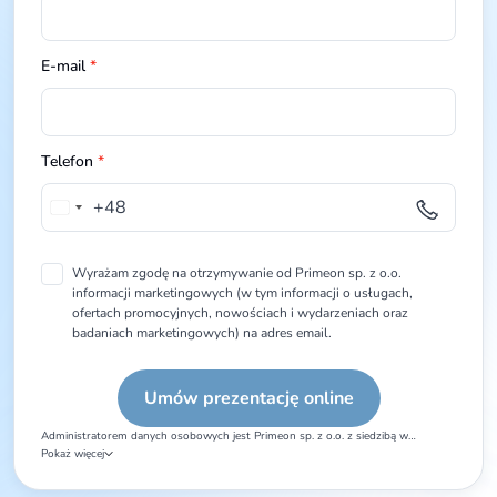
E-mail
*
Telefon
*
+48
Poland
+48
Wyrażam zgodę na otrzymywanie od Primeon sp. z o.o.
informacji marketingowych (w tym informacji o usługach,
ofertach promocyjnych, nowościach i wydarzeniach oraz
badaniach marketingowych) na adres email.
Administratorem danych osobowych jest Primeon sp. z o.o. z siedzibą w
Warszawie, ul. Młynarska 42, 01-171 Warszawa. Dane osobowe będą
Pokaż więcej
przetwarzane w celu utworzenia konta testowego na platformie Langlion.
Przysługujące prawa: dostępu do danych, sprostowania danych, usunięcia