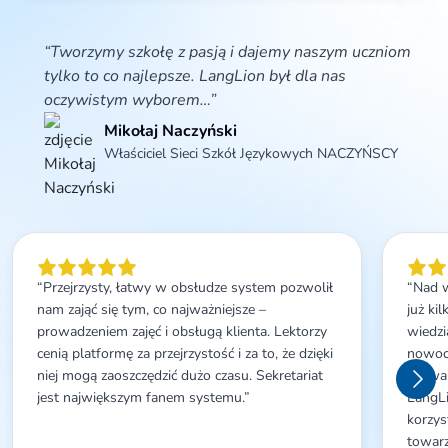
danych, ograniczenia przetwarzania danych, przenoszenia danych, sprzeciwu
wobec przetwarzania danych, wniesienia skargi do organu nadzorczego. W
przypadku udzielenia dobrowolnej zgody marketingowej dane osobowe będą
“Tworzymy szkołę z pasją i dajemy naszym uczniom
przetwarzane także w celu przesyłania informacji promocyjno-marketingowych
tylko to co najlepsze. LangLion był dla nas
na podany adres email. Zgodą można wycofać w każdym czasie poprzez wysłanie
wiadomości na adres info@langlion.com lub poprzez kliknięcie w link rezygnacji
oczywistym wyborem…”
znajdujący się w stopce wiadomości email. Wycofanie zgody nie będzie miało
wpływu na legalność takich działań przed jej wycofaniem. Więcej informacji na
Mikołaj Naczyński
temat przetwarzania danych osobowych znajduje się w
Polityce prywatności
.
Właściciel Sieci Szkół Językowych NACZYŃSCY
“Przejrzysty, łatwy w obsłudze system pozwolił
“Nad 
nam zająć się tym, co najważniejsze –
już ki
prowadzeniem zajęć i obsługą klienta. Lektorzy
wiedzi
cenią platformę za przejrzystość i za to, że dzięki
nowocz
niej mogą zaoszczędzić dużo czasu. Sekretariat
używa
jest największym fanem systemu.”
LangLi
korzys
towarz