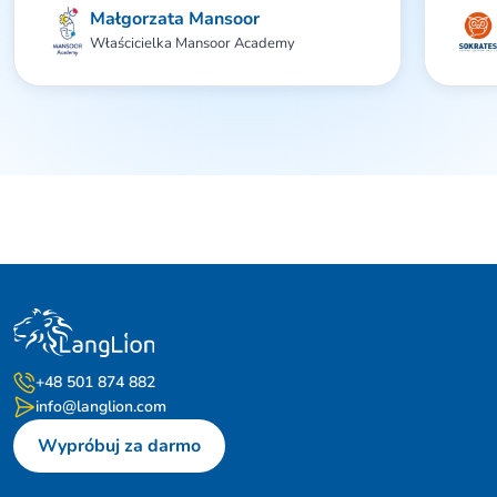
Małgorzata Mansoor
na pyt
bezpie
Właścicielka Mansoor Academy
żadny
+48 501 874 882
info@langlion.com
Wypróbuj za darmo