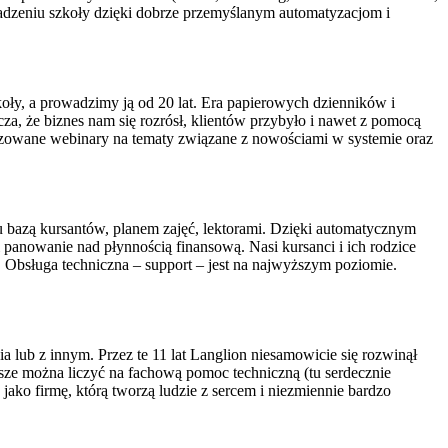
owadzeniu szkoły dzięki dobrze przemyślanym automatyzacjom i
koły, a prowadzimy ją od 20 lat. Era papierowych dzienników i
a, że biznes nam się rozrósł, klientów przybyło i nawet z pomocą
nizowane webinary na tematy związane z nowościami w systemie oraz
iu bazą kursantów, planem zajęć, lektorami. Dzięki automatycznym
panowanie nad płynnością finansową. Nasi kursanci i ich rodzice
i. Obsługa techniczna – support – jest na najwyższym poziomie.
lub z innym. Przez te 11 lat Langlion niesamowicie się rozwinął
sze można liczyć na fachową pomoc techniczną (tu serdecznie
ako firmę, którą tworzą ludzie z sercem i niezmiennie bardzo