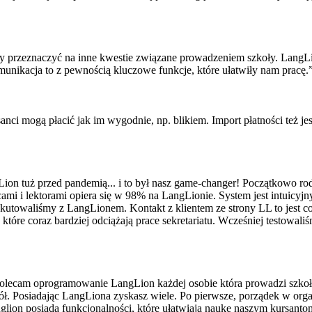
y przeznaczyć na inne kwestie związane prowadzeniem szkoły. LangLi
komunikacja to z pewnością kluczowe funkcje, które ułatwiły nam pracę.
rsanci mogą płacić jak im wygodnie, np. blikiem. Import płatności też 
on tuż przed pandemią... i to był nasz game-changer! Początkowo rodz
ami i lektorami opiera się w 98% na LangLionie. System jest intuicyjny
kutowaliśmy z LangLionem. Kontakt z klientem ze strony LL to jest co
óre coraz bardziej odciążają prace sekretariatu. Wcześniej testowaliś
olecam oprogramowanie LangLion każdej osobie która prowadzi szkołę
. Posiadając LangLiona zyskasz wiele. Po pierwsze, porządek w organiz
nglion posiada funkcjonalności, które ułatwiają naukę naszym kursantom