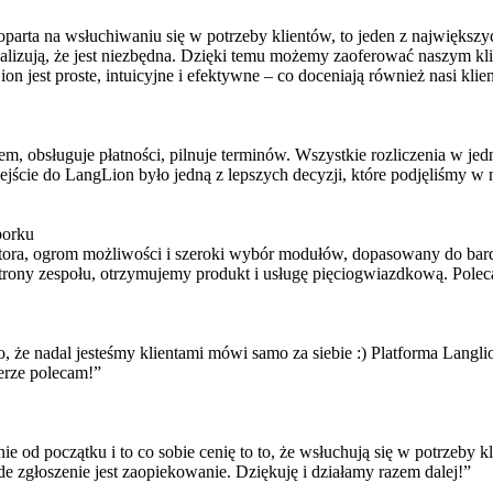
oparta na wsłuchiwaniu się w potrzeby klientów, to jeden z największ
ygnalizują, że jest niezbędna. Dzięki temu możemy zaoferować naszym kl
 jest proste, intuicyjne i efektywne – co doceniają również nasi klien
atem, obsługuje płatności, pilnuje terminów. Wszystkie rozliczenia w 
jście do LangLion było jedną z lepszych decyzji, które podjęliśmy w
borku
 lektora, ogrom możliwości i szeroki wybór modułów, dopasowany do bar
 strony zespołu, otrzymujemy produkt i usługę pięciogwiazdkową. Polec
, że nadal jesteśmy klientami mówi samo za siebie :) Platforma Langlio
zerze polecam!”
 od początku i to co sobie cenię to to, że wsłuchują się w potrzeby kl
de zgłoszenie jest zaopiekowanie. Dziękuję i działamy razem dalej!”