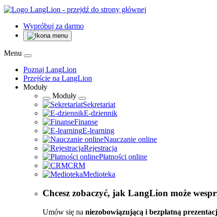
Wypróbuj za darmo
Menu
Poznaj LangLion
Przejście na LangLion
Moduły
Moduły
Sekretariat
E-dziennik
Finanse
E-learning
Nauczanie online
Rejestracja
Płatności online
CRM
Medioteka
Chcesz zobaczyć, jak LangLion może wespr
Umów się na
niezobowiązującą i bezpłatną prezentac