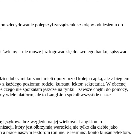
on zdecydowanie polepszył zarządzenie szkołą w odniesieniu do
”
jest świetny – nie muszę już logować się do swojego banku, spisywać
ice lub sami kursanci mieli opory przed kolejna apką, ale z biegiem
 z każdego poziomu: rodzic, kursant, lektor, sekretariat. W obecnej
s czego nie spotkałam jeszcze na rynku - zawsze chętni do pomocy,
my wiele platform, ale to LangLion spełnił wszystkie nasze
 językową bez względu na jej wielkość. LangLion to
acji, który jest olbrzymią wartością nie tylko dla ciebie jako
 a prace naszym lektorom (online, e-learning, konto kursanta/lektora,