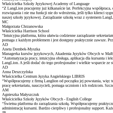
Właścicielka Szkoły Językowej Academy of Language
“Z LangLion pracujemy już kilkanaście lat. Perfekcyjna współpraca, 
rozwiązania i nie ma funkcji nie do wdrożenia, jeśli tylko klienci s
naszej szkoły językowej. Zarządzanie szkołą wraz z systemem LangLion
MC
Małgorzata Chrzanowska
Właścicielka Harrison School
“Intuicyjna platforma, która ułatwia codzienne zarządzanie sekretari
pomaga z każdym problemem i jest dostępny praktycznie zawsze. Prze
AD
Aneta Dembek-Myszka
Managerka kursów językowych, Akademia Języków Obcych w Mal
“Automatyzacja pracy, intuicyjna obsługa, aplikacja dla kursanta i
LangLion. A jeśli dodać do tego profesjonalne i wielkie wsparcie ze
AD
Anna Deszczyńska
Właścicielka Centrum Języka Angielskiego LIBRIS
“Współpracujemy z firmą Langlion od początku jej powstania, więc to
pracę sekretariatu, nauczycieli, pomaga uczniom i ich rodzicom. Szc
AM
Agnieszka Małyszczuk
Właścicielka Szkoły Języków Obcych - English College
“Świetna platforma do zarządzania szkołą. Współpracujemy praktycznie
administrację kursami. Bardzo cierpliwy i profesjonalny support. Każ
JP