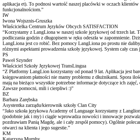
aplikacja et). To podnosi wartość naszej placówki w oczach klientó
funkcjonalnościom.”
IW
Iwona Wojsznis-Gruszka
Właścicielka Centrum Języków Obcych SATISFACTION
“Korzystamy z LangLiona w naszej szkole językowej od trzech lat. T
podliczania godzin z długopisem w ręku odeszła w zapomnienie. Dziś
LangLiona jest co robić. Bez pomocy LangLiona po prostu nie dalib
różnymi aspektami prowadzenia szkoły językowej. System cały czas j
PS
Paweł Szynder
Właściciel Szkoły Językowej TransLingua
“Z Platformy LangLion korzystamy od ponad 9 lat. Aplikacja jest ba
księgowaniom płatności nie mamy problemu z dłużnikami. Spora iloś
mają na bieżąco wszystkie potrzebne informacje dotyczące ich zajęć,
Zawsze pomocni, mili i cierpliwi :)”
BZ
Barbara Zarębska
Asystentka zarządu/kierownik szkoły Clan City
“Jako szkoła językowa Academy of Language korzystamy z Langliona 
(podobnie jak i my) i ciągle wprowadza nowości i innowacje pozwala
pozdrawiam Panią Magdę, ale i cały zespół pomocy). Ogólnie polecam 
otwarci na klienta i jego sugestie.”
KM
Katarzyna Murphy