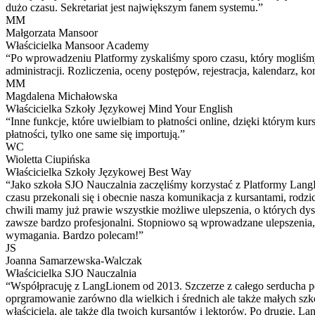
dużo czasu. Sekretariat jest największym fanem systemu.”
MM
Małgorzata Mansoor
Właścicielka Mansoor Academy
“Po wprowadzeniu Platformy zyskaliśmy sporo czasu, który mogliśm
administracji. Rozliczenia, oceny postępów, rejestracja, kalendarz, 
MM
Magdalena Michałowska
Właścicielka Szkoły Językowej Mind Your English
“Inne funkcje, które uwielbiam to płatności online, dzięki którym ku
płatności, tylko one same się importują.”
WC
Wioletta Ciupińska
Właścicielka Szkoły Językowej Best Way
“Jako szkoła SJO Nauczalnia zaczęliśmy korzystać z Platformy LangLi
czasu przekonali się i obecnie nasza komunikacja z kursantami, rodzic
chwili mamy już prawie wszystkie możliwe ulepszenia, o których dys
zawsze bardzo profesjonalni. Stopniowo są wprowadzane ulepszenia, kt
wymagania. Bardzo polecam!”
JS
Joanna Samarzewska-Walczak
Właścicielka SJO Nauczalnia
“Współpracuję z LangLionem od 2013. Szczerze z całego serducha p
oprgramowanie zarówno dla wielkich i średnich ale także małych szkół
właściciela, ale także dla twoich kursantów i lektorów. Po drugie, La