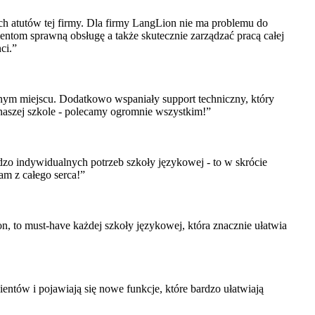
ych atutów tej firmy. Dla firmy LangLion nie ma problemu do
ientom sprawną obsługę a także skutecznie zarządzać pracą całej
ci.”
jednym miejscu. Dodatkowo wspaniały support techniczny, który
 naszej szkole - polecamy ogromnie wszystkim!”
dzo indywidualnych potrzeb szkoły językowej - to w skrócie
am z całego serca!”
n, to must-have każdej szkoły językowej, która znacznie ułatwia
ientów i pojawiają się nowe funkcje, które bardzo ułatwiają