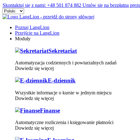
Skontaktuj się z nami:
+48 501 874 882
Umów się na bezpłatną preze
Poznaj LangLion
Przejście na LangLion
Moduły
Sekretariat
Automatyzacja codziennych i powtarzalnych zadań
Dowiedz się więcej
E-dziennik
Wszystkie informacje o kursie w jednym miejscu
Dowiedz się więcej
Finanse
Automatyczne rozliczenia i księgowanie płatności
Dowiedz się więcej