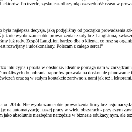
w i lektorów. Po trzecie, zyskujesz olbrzymią oszczędność czasu w pr
o była najlepsza decyzja, jaką podjęliśmy od początku prowadzenia sz
 już nie wyobrażam sobie prowadzenia szkoły bez LangLiona, zwłaszcz
yśmy już rady. Zespół LangLion bardzo dba o klienta, co rusz są orga
est rozwijany i udoskonalany. Polecam z całego serca!”
rdzo intuicyjna i prosta w obsłudze. Idealnie pomaga nam w zarządzan
ć możliwych do pobrania raportów pozwala na doskonałe planowanie i 
 ćwiczeń oraz są w stałym kontakcie zarówno z nami jak też i lektoram
od 2014r. Nie wyobrażam sobie prowadzenia firmy bez tego narzędzia 
jąc na automatyzację naszej pracy w wielu obszarach - przy czym zaw
jako absolutnie niezbędne narzędzie w biznesie edukacyjnym, ale też j