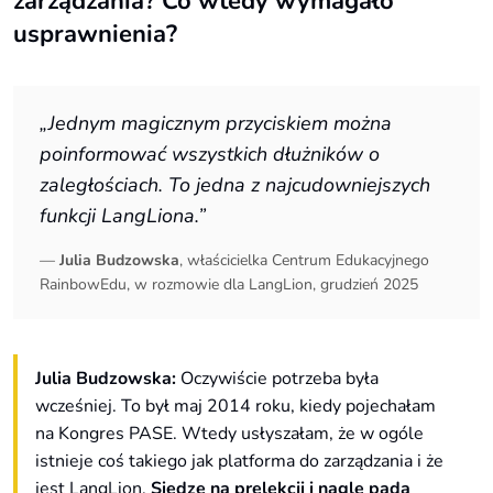
zarządzania? Co wtedy wymagało
usprawnienia?
„Jednym magicznym przyciskiem można
poinformować wszystkich dłużników o
zaległościach. To jedna z najcudowniejszych
funkcji LangLiona.”
—
Julia Budzowska
, właścicielka Centrum Edukacyjnego
RainbowEdu, w rozmowie dla LangLion, grudzień 2025
Julia Budzowska:
Oczywiście potrzeba była
wcześniej. To był maj 2014 roku, kiedy pojechałam
na Kongres PASE. Wtedy usłyszałam, że w ogóle
istnieje coś takiego jak platforma do zarządzania i że
jest LangLion.
Siedzę na prelekcji i nagle pada