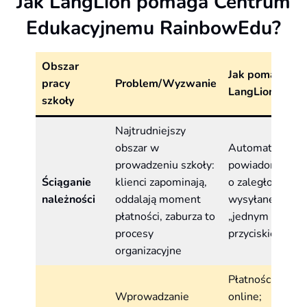
Jak LangLion pomaga Centrum
Edukacyjnemu RainbowEdu?
Obszar
Jak pomaga
pracy
Problem/Wyzwanie
LangLion?
szkoły
Najtrudniejszy
obszar w
Automatyczne
prowadzeniu szkoły:
powiadomienia
Ściąganie
klienci zapominają,
o zaległościach
należności
oddalają moment
wysyłane
płatności, zaburza to
„jednym
procesy
przyciskiem”
organizacyjne
Płatności
Wprowadzanie
online;