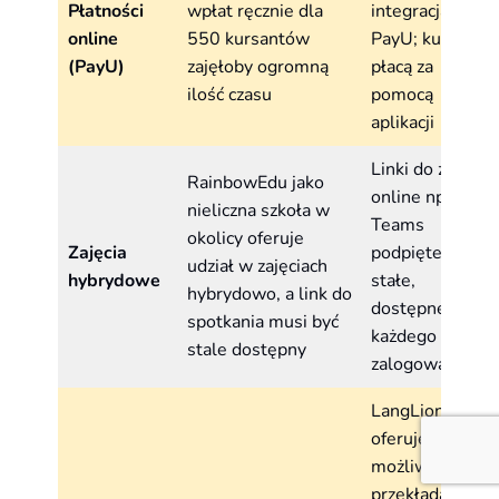
Płatności
wpłat ręcznie dla
integracja z
online
550 kursantów
PayU; kursanci
(PayU)
zajęłoby ogromną
płacą za
ilość czasu
pomocą
aplikacji
Linki do zajęć
RainbowEdu jako
online np. w
nieliczna szkoła w
Teams
okolicy oferuje
Zajęcia
podpięte na
udział w zajęciach
hybrydowe
stałe,
hybrydowo, a link do
dostępne dla
spotkania musi być
każdego po
stale dostępny
zalogowaniu
LangLion
oferuje
możliwość
przekładania