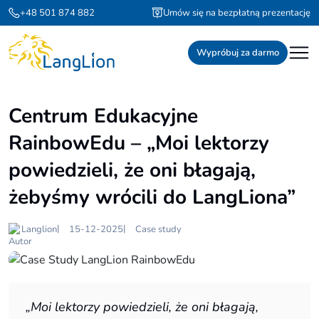
+48 501 874 882
Umów się na bezpłatną prezentację
Wypróbuj za darmo
Centrum Edukacyjne
RainbowEdu – „Moi lektorzy
powiedzieli, że oni błagają,
żebyśmy wrócili do LangLiona”
|
|
Langlion
15-12-2025
Case study
„Moi lektorzy powiedzieli, że oni błagają,