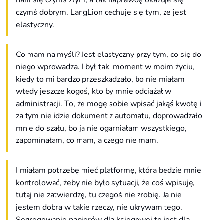
nam się czymś złym, a tak naprawdę okazuje się
czymś dobrym. LangLion cechuje się tym, że jest
elastyczny.
Co mam na myśli? Jest elastyczny przy tym, co się do
niego wprowadza. I był taki moment w moim życiu,
kiedy to mi bardzo przeszkadzało, bo nie miałam
wtedy jeszcze kogoś, kto by mnie odciążał w
administracji. To, że mogę sobie wpisać jakąś kwotę i
za tym nie idzie dokument z automatu, doprowadzało
mnie do szału, bo ja nie ogarniałam wszystkiego,
zapominałam, co mam, a czego nie mam.
I miałam potrzebę mieć platformę, która będzie mnie
kontrolować, żeby nie było sytuacji, że coś wpisuję,
tutaj nie zatwierdzę, tu czegoś nie zrobię. Ja nie
jestem dobra w takie rzeczy, nie ukrywam tego.
Segregowanie papierów dla księgowej to jest dla